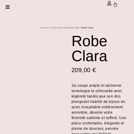
Accueil
/
Collection Printemps-Été
/ Robe Clara
Robe
Clara
209,00
€
Sa coupe ample et aérienne
enveloppe la silhouette avec
légèreté tandis que son dos
plongeant habillé de bijoux en
acier inoxydable entièrement
amovible, dévoile votre
féminité sublime et raffiné. Une
pièce confortable, élégante et
pleine de douceur, pensée