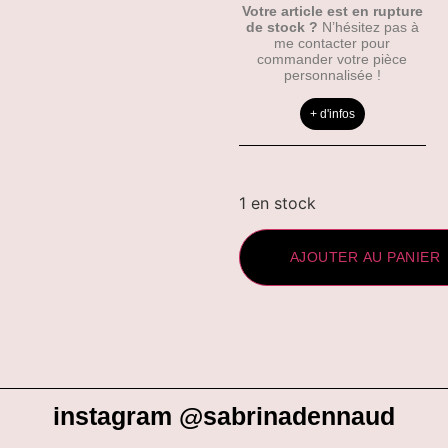
Votre article est en rupture
de stock ?
N’hésitez pas à
me contacter pour
commander votre pièce
personnalisée !
+ d'infos
1 en stock
AJOUTER AU PANIER
instagram @sabrinadennaud