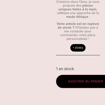
Créatrice dans l’âme, je vous
propose des
pièces
uniques faites à la main
,
reflétant une approche de la
mode éthique
.
Votre article est en rupture
de stock ?
N’hésitez pas à
me contacter pour
commander votre pièce
personnalisée !
+ d'infos
1 en stock
AJOUTER AU PANIER