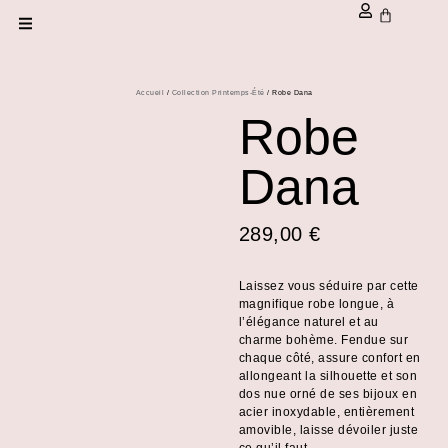
Accueil
/
Collection Printemps-Été
/ Robe Dana
Robe
Dana
289,00
€
Laissez vous séduire par cette
magnifique robe longue, à
l’élégance naturel et au
charme bohème. Fendue sur
chaque côté, assure confort en
allongeant la silhouette et son
dos nue orné de ses bijoux en
acier inoxydable, entièrement
amovible, laisse dévoiler juste