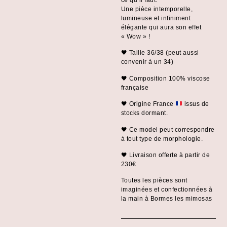
ce qu’il faut.
Une pièce intemporelle,
lumineuse et infiniment
élégante qui aura son effet
« Wow » !
🖤 Taille 36/38 (peut aussi
convenir à un 34)
🖤 Composition 100% viscose
française
🖤 Origine France
issus de
stocks dormant.
🖤 Ce model peut correspondre
à tout type de morphologie.
🖤 Livraison offerte à partir de
230€
Toutes les pièces sont
imaginées et confectionnées à
la main à Bormes les mimosas