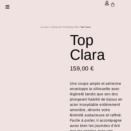
Accueil
/
Collection Printemps-Été
/ Top Clara
Top
Clara
159,00
€
Une coupe ample et aérienne
enveloppe la silhouette avec
légèreté tandis que son dos
plongeant habillé de bijoux en
acier inoxydable entièrement
amovible, dévoile votre
féminité audacieuse et raffiné.
Facile à porter, il accompagne
aussi bien les journées d’éré