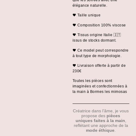
que les soirées avec une
élégance naturelle.
🖤 Taille unique
🖤 Composition 100% viscose
🖤 Tissus origine Italie 🇮🇹
issus de stocks dormant.
🖤 Ce model peut correspondre
à tout type de morphologie.
🖤 Livraison offerte à partir de
230€
Toutes les pièces sont
imaginées et confectionnées à
la main à Bormes les mimosas
Créatrice dans l’âme, je vous
propose des
pièces
uniques faites à la main
,
reflétant une approche de la
mode éthique
.