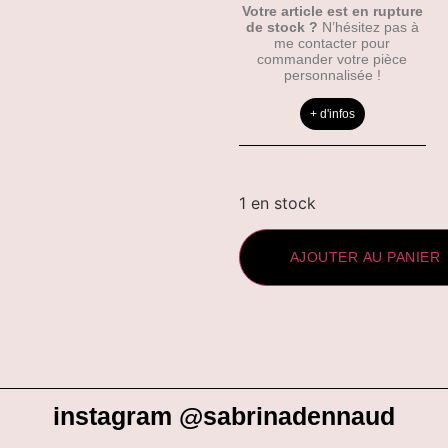
Votre article est en rupture
de stock ?
N’hésitez pas à
me contacter pour
commander votre pièce
personnalisée !
+ d'infos
1 en stock
AJOUTER AU PANIER
instagram @sabrinadennaud